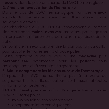
nouvelle
dans la prise en charge de l’AVC hémorragique.
2. Améliorer l’évacuation de l’hématome
Dans le cas de l’AVC hémorragique, l’un des enjeux
importants nécessite d’évacuer l’hématome pour
soulager le cerveau.
Les chercheurs du RHU TIPITCH développent et testent
des méthodes
moins invasives
, associant petits gestes
chirurgicaux et traitements permettant de dissoudre le
caillot.
Un point clé : mieux comprendre la composition du caillot
pour adapter le traitement à chaque patient.
Cette approche ouvre la voie à une
médecine plus
personnalisée
, notamment pour les patients sous
anticoagulants ou à risque de saignement.
3. Mieux comprendre les lésions autour de l’hémorragie
L’impact d’un AVC ne se limite pas à la zone du
saignement : les tissus autour sont aussi affectés
(inflammation, œdème…).
TIPITCH développe des outils d’imagerie très avancés
(IRM, PET scan) pour :
mieux visualiser ces phénomènes
comprendre leurs conséquences