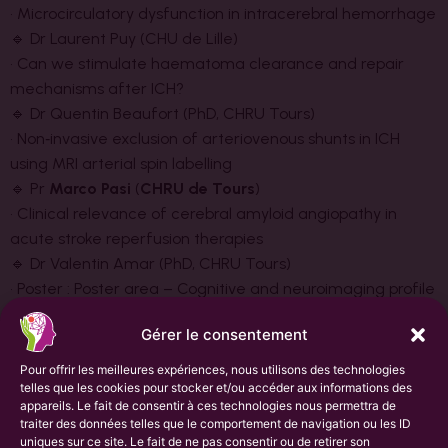
• Microcirculatory dysfunction in intracerebral hemorrhage
🔹 Dr Laurent Puy (CHU de Lille)
• Can we stimulate haematoma clearance and repair
mechanisms after ICH?
🔹 Dr Quentin Beaufort (PhD, CHRU Tours)
• Non‑invasive exclusion of arteriovenous shunts in ICH
using MRI arterial spin labelling
🔹 Pr
Marco Pasi
(
CHRU de Tours
)
• Clinical relevance of cerebral amyloid angiopathy in
acute stroke reperfusion therapies
🔹 Dr Valentin Amar (PhD, CHRU Tours)
• Poster : Poster area – Cognitive and neuroimaging profile
of sporadic cerebral amyloid angiopathy patients with
Gérer le consentement
phosphorylated TAU positivity
Pour offrir les meilleures expériences, nous utilisons des technologies
En amont du congrès, dès aujourd’hui, se tiendra
telles que les cookies pour stocker et/ou accéder aux informations des
appareils. Le fait de consentir à ces technologies nous permettra de
également le ICH Academy Meeting, rendez‑vous
traiter des données telles que le comportement de navigation ou les ID
international dédié à la recherche sur l’HIC, au cours
uniques sur ce site. Le fait de ne pas consentir ou de retirer son