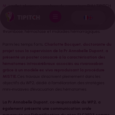
M
i-juillet, plusieurs membres du consortium RHU TIPITCH
ont participé au congrès
#
ISTH2026 (International Society
on Thrombosis and Haemostasis (ISTH) à Paris, rendez-
vous mondial incontournable pour la recherche en
thrombose, hémostase et maladies hémorragiques.
Parmi les temps forts,
Charlotte Bocquet, doctorante du
projet sous la supervision de la Pr Annabelle Dupont, a
présenté un poster consacré à la caractérisation des
hématomes intracérébraux associés au rivaroxaban
grâce à un modèle ex vivo reproduisant la procédure
MISTIE.
Ces travaux s’inscrivent pleinement dans les
objectifs du WP2, dédié à l’amélioration des stratégies
mini-invasives d’évacuation des hématomes.
La Pr Annabelle Dupont, co-responsable du WP2, a
également présenté une communication orale
remarquée sur l’identification du gène SLC35D3 comme