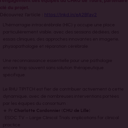
l’engagement des équipes du CHRU de Tours, partenaire
clé du projet.
Découvrez l’article :
https://lnkd.in/eA2Bfav2
L’hémorragie intracérébrale (HIC) y occupe une place
particulièrement visible, avec des sessions dédiées, des
essais cliniques, des approches innovantes en imagerie,
physiopathologie et réparation cérébrale.
Une reconnaissance essentielle pour une pathologie
encore trop souvent sans solution thérapeutique
spécifique.
Le RHU TIPITCH est fier de contribuer activement à cette
dynamique, avec de nombreuses interventions portées
par les équipes du consortium :
🔹 Pr
Charlotte Cordonnier
(
CHU de Lille
)
• ESOC TV – Large Clinical Trials: implications for clinical
practice